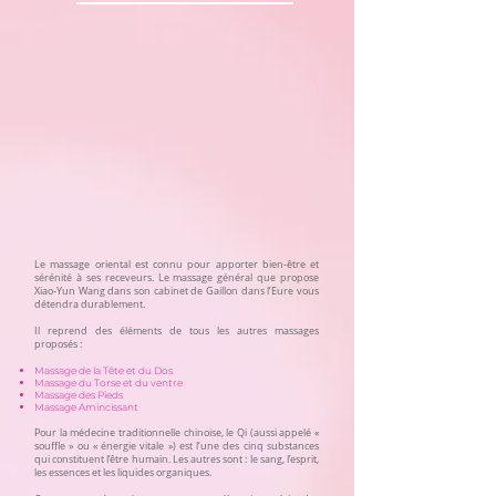
Le massage oriental est connu pour apporter bien-être et
sérénité à ses receveurs. Le massage général que propose
Xiao-Yun Wang dans son cabinet de Gaillon dans l’Eure vous
détendra durablement.
Il reprend des éléments de tous les autres massages
proposés :
Massage de la Tête et du Dos
Massage du Torse et du ventre
Massage des Pieds
Massage Amincissant
Pour la médecine traditionnelle chinoise, le Qi (aussi appelé «
souffle » ou « énergie vitale ») est l’une des cinq substances
qui constituent l’être humain. Les autres sont : le sang, l’esprit,
les essences et les liquides organiques.