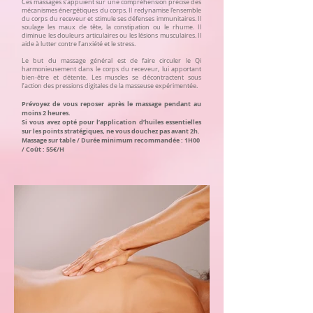
Ces massages s’appuient sur une compréhension précise des
mécanismes énergétiques du corps. Il redynamise l’ensemble
du corps du receveur et stimule ses défenses immunitaires. Il
soulage les maux de tête, la constipation ou le rhume. Il
diminue les douleurs articulaires ou les lésions musculaires. Il
aide à lutter contre l’anxiété et le stress.
Le but du massage général est de faire circuler le Qi
harmonieusement dans le corps du receveur, lui apportant
bien-être et détente. Les muscles se décontractent sous
l’action des pressions digitales de la masseuse expérimentée.
Prévoyez de vous reposer après le massage pendant au
moins 2 heures.
Si vous avez opté pour l’application d’huiles essentielles
sur les points stratégiques, ne vous douchez pas avant 2h.
Massage sur table / Durée minimum recommandée : 1H00
/ Coût : 55€/H