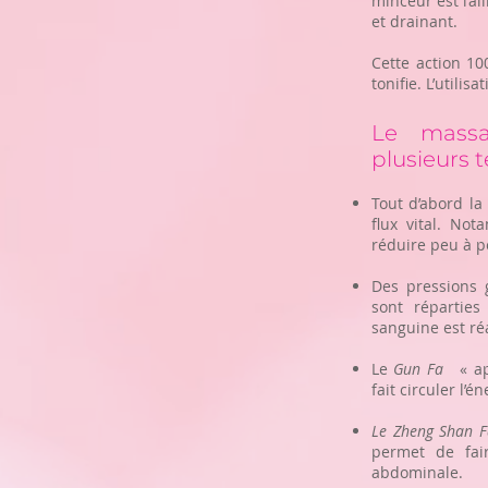
minceur est l’al
et drainant.
Cette action 10
tonifie. L’utilis
Le massa
plusieurs 
Tout d’abord la 
flux vital. No
réduire peu à pe
Des pressions g
sont réparties
sanguine est ré
Le
Gun Fa
« app
fait circuler l’
Le Zheng Shan F
permet de fair
abdominale.