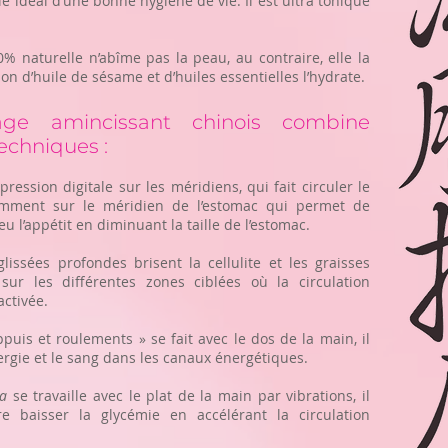
lié idéal d’une bonne hygiène de vie. Il est ultra tonique
0% naturelle n’abîme pas la peau, au contraire, elle la
ation d’huile de sésame et d’huiles essentielles l’hydrate.
ge amincissant chinois combine
techniques :
pression digitale sur les méridiens, qui fait circuler le
tamment sur le méridien de l’estomac qui permet de
u l’appétit en diminuant la taille de l’estomac.
lissées profondes brisent la cellulite et les graisses
 sur les différentes zones ciblées où la circulation
activée.
uis et roulements » se fait avec le dos de la main, il
énergie et le sang dans les canaux énergétiques.
a
se travaille avec le plat de la main par vibrations, il
e baisser la glycémie en accélérant la circulation