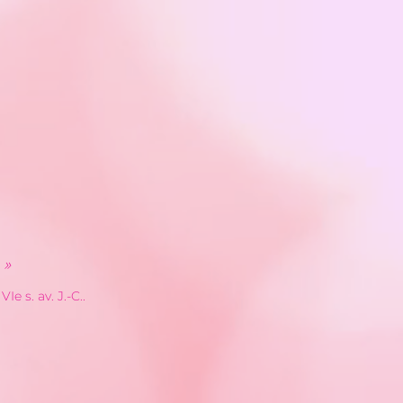
 »
Ie s. av. J.-C..